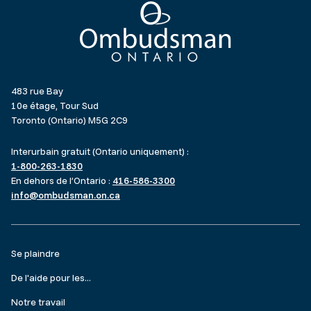
Ombudsman Ontario
483 rue Bay
10e étage, Tour Sud
Toronto (Ontario) M5G 2C9
Interurbain gratuit (Ontario uniquement) :
1-800-263-1830
En dehors de l’Ontario :
416-586-3300
info@ombudsman.on.ca
Footer
Se plaindre
menu
De l'aide pour les...
Notre travail