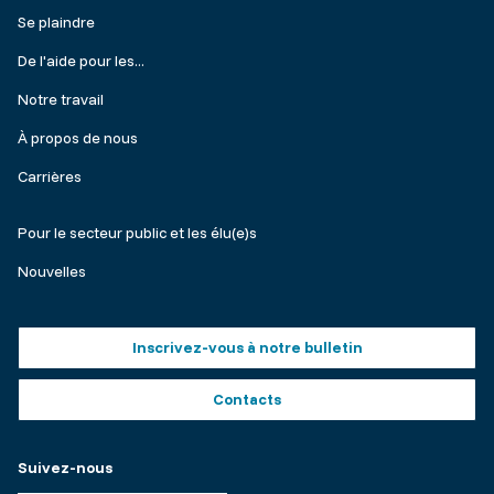
Footer
Se plaindre
menu
De l'aide pour les...
Notre travail
À propos de nous
Carrières
Make
Pour le secteur public et les élu(e)s
a
Nouvelles
complaint
Footer
Inscrivez-vous à notre bulletin
buttons
Contacts
Suivez-nous