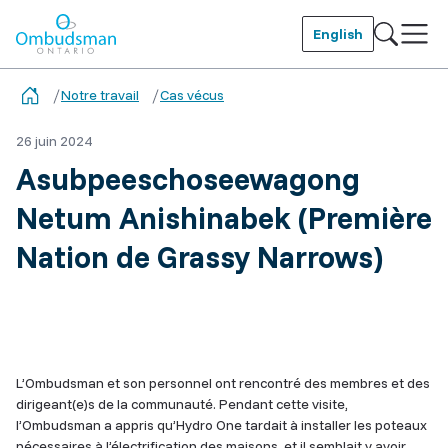
Skip
to
English
main
Ombudsman Ontario
content
Notre travail
Cas vécus
26 juin 2024
Asubpeeschoseewagong
Netum Anishinabek (Première
Nation de Grassy Narrows)
Related
Content
L’Ombudsman et son personnel ont rencontré des membres et des
dirigeant(e)s de la communauté. Pendant cette visite,
l’Ombudsman a appris qu’Hydro One tardait à installer les poteaux
nécessaires à l’électrification des maisons, et il semblait y avoir