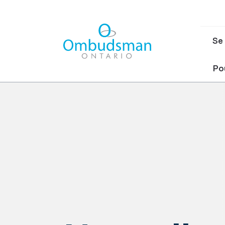
Ma
Se 
nav
Ombudsman Ontario
Pou