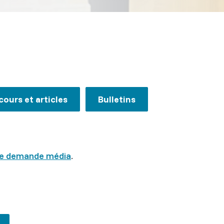
cours et articles
Bulletins
une demande média
.