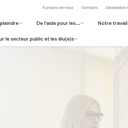
Secondary
Skip
À propos de nous
Contacts
Déclaration
to
navigation
in
main
plaindre
De l'aide pour les...
Notre travail
content
igation
r le secteur public et les élu(e)s