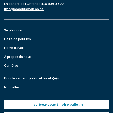
En dehors de l’Ontario :
416-586-3300
info@ombudsman.on.ca
Footer
Se plaindre
menu
De l'aide pour les...
Notre travail
À propos de nous
Carrières
Make
Pour le secteur public et les élu(e)s
a
Nouvelles
complaint
Footer
Inscrivez-vous à notre bulletin
buttons