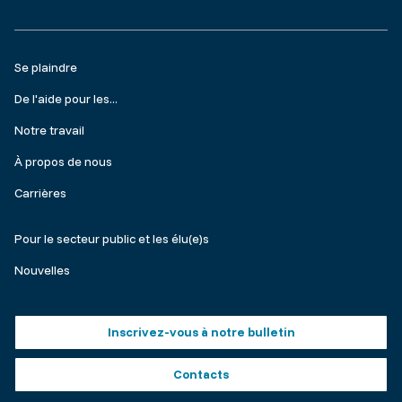
Footer
Se plaindre
menu
De l'aide pour les...
Notre travail
À propos de nous
Carrières
Make
Pour le secteur public et les élu(e)s
a
Nouvelles
complaint
Footer
Inscrivez-vous à notre bulletin
buttons
Contacts