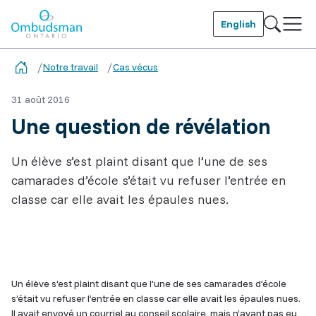
Skip
to
English
main
Ombudsman Ontario
content
Notre travail
Cas vécus
31 août 2016
Une question de révélation
Un élève s’est plaint disant que l’une de ses
camarades d’école s’était vu refuser l’entrée en
classe car elle avait les épaules nues.
Related
Content
Un élève s’est plaint disant que l’une de ses camarades d’école
s’était vu refuser l’entrée en classe car elle avait les épaules nues.
Il avait envoyé un courriel au conseil scolaire, mais n’ayant pas eu