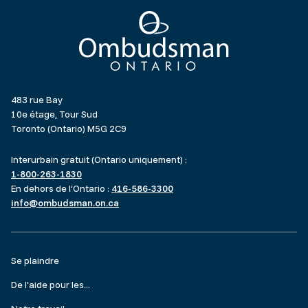
Ombudsman Ontario
483 rue Bay
10e étage, Tour Sud
Toronto (Ontario) M5G 2C9
Interurbain gratuit (Ontario uniquement) :
1-800-263-1830
En dehors de l’Ontario :
416-586-3300
info@ombudsman.on.ca
Footer
Se plaindre
menu
De l'aide pour les...