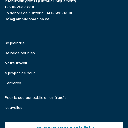
Interurbain gratuit (Ontario uniquement) :
1-800-263-1830
En dehors de l’Ontario :
416-586-3300
info@ombudsman.on.ca
Footer
Se plaindre
menu
De l'aide pour les...
Notre travail
À propos de nous
Carrières
Make
Pour le secteur public et les élu(e)s
a
Nouvelles
complaint
Footer
Inscrivez-vous à notre bulletin