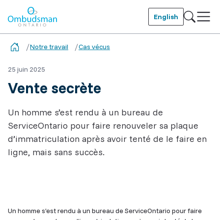
Skip
to
English
main
Ombudsman Ontario
content
Notre travail
Cas vécus
25 juin 2025
Vente secrète
Un homme s’est rendu à un bureau de
ServiceOntario pour faire renouveler sa plaque
d’immatriculation après avoir tenté de le faire en
ligne, mais sans succès.
Related
Content
Un homme s’est rendu à un bureau de ServiceOntario pour faire