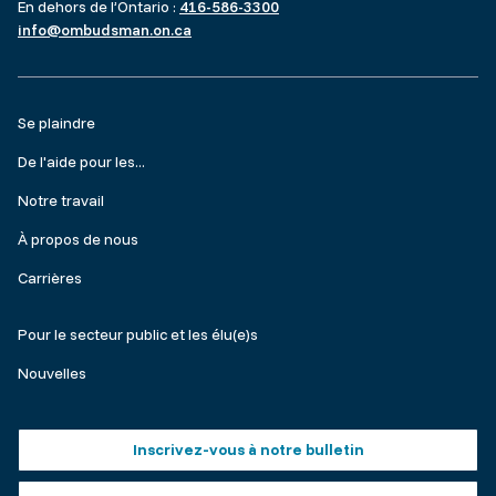
En dehors de l’Ontario :
416-586-3300
info@ombudsman.on.ca
Footer
Se plaindre
menu
De l'aide pour les...
Notre travail
À propos de nous
Carrières
Make
Pour le secteur public et les élu(e)s
a
Nouvelles
complaint
Footer
Inscrivez-vous à notre bulletin
buttons