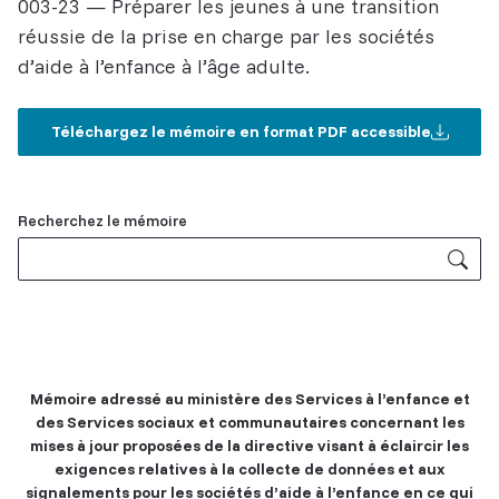
003-23 — Préparer les jeunes à une transition
réussie de la prise en charge par les sociétés
d’aide à l’enfance à l’âge adulte.
Téléchargez le mémoire en format PDF accessible
Related
Recherchez le mémoire
Content
Mémoire adressé au ministère des Services à l’enfance et
des Services sociaux et communautaires concernant les
mises à jour proposées de la directive visant à éclaircir les
exigences relatives à la collecte de données et aux
signalements pour les sociétés d’aide à l’enfance en ce qui