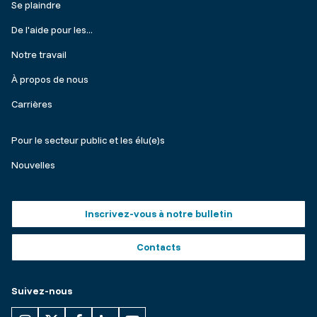
Footer
Se plaindre
menu
De l'aide pour les...
Notre travail
À propos de nous
Carrières
Make
Pour le secteur public et les élu(e)s
a
Nouvelles
complaint
Footer
Inscrivez-vous à notre bulletin
buttons
Contacts
Suivez-nous