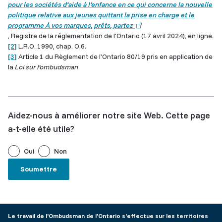
s'ouvre
pour les sociétés d’aide à l’enfance en ce qui concerne la nouvelle
dans
politique relative aux jeunes quittant la prise en charge et le
un
(lien
programme À vos marques, prêts, partez
nouvel
externe)
, Registre de la réglementation de l'Ontario (17 avril 2024), en ligne.
onglet
[2]
L.R.O. 1990, chap. O.6.
[3]
Article 1 du Règlement de l’Ontario 80/19 pris en application de
la
Loi sur l’ombudsman
.
Aidez-nous à améliorer notre site Web. Cette page
a-t-elle été utile?
Oui
Non
Le travail de l'Ombudsman de l'Ontario s'effectue sur les territoires