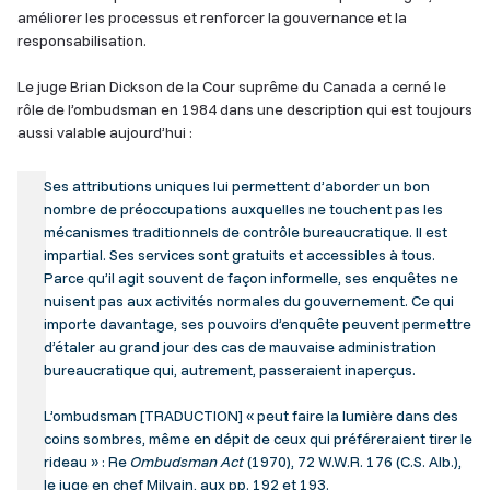
améliorer les processus et renforcer la gouvernance et la
responsabilisation.
Le juge Brian Dickson de la Cour suprême du Canada a cerné le
rôle de l’ombudsman en 1984 dans une description qui est toujours
aussi valable aujourd’hui :
Ses attributions uniques lui permettent d’aborder un bon
nombre de préoccupations auxquelles ne touchent pas les
mécanismes traditionnels de contrôle bureaucratique. Il est
impartial. Ses services sont gratuits et accessibles à tous.
Parce qu’il agit souvent de façon informelle, ses enquêtes ne
nuisent pas aux activités normales du gouvernement. Ce qui
importe davantage, ses pouvoirs d’enquête peuvent permettre
d’étaler au grand jour des cas de mauvaise administration
bureaucratique qui, autrement, passeraient inaperçus.
L’ombudsman [TRADUCTION] « peut faire la lumière dans des
coins sombres, même en dépit de ceux qui préféreraient tirer le
rideau » : Re
Ombudsman Act
(1970), 72 W.W.R. 176 (C.S. Alb.),
le juge en chef Milvain, aux pp. 192 et 193.