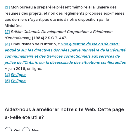
[1]
Mon bureau a préparé le présent mémoire à la lumière des
résumés des projets, et non des règlements proposés eux-mêmes,
ces derniers n’ayant pas été mis à notre disposition par le
Ministère.
[2]
British Columbia Development Corporation v. Friedmann
(Ombudsman)
, [1984] 2 S.C.R. 447.
[3]
Ombudsman de l’Ontario, «
Une question de vie ou de mort :
enquête sur les directives données par le ministère de la Sécurité
communautaire et des Services correctionnels aux services de
police de l’Ontario sur la désescalade des situations conflictuelles
», juin 2016, en ligne.
[4]
En ligne
.
[5]
En ligne
.
Aidez-nous à améliorer notre site Web. Cette page
a-t-elle été utile?
Oui
Non