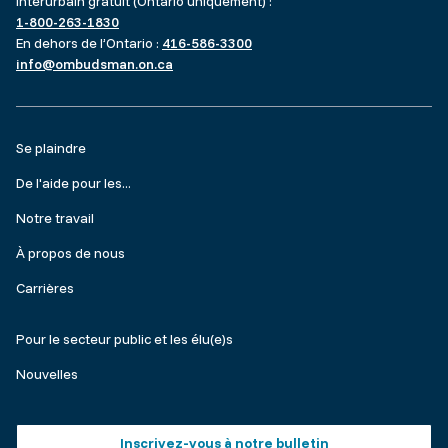
Interurbain gratuit (Ontario uniquement) :
1-800-263-1830
En dehors de l’Ontario :
416-586-3300
info@ombudsman.on.ca
Footer
Se plaindre
menu
De l'aide pour les...
Notre travail
À propos de nous
Carrières
Make
Pour le secteur public et les élu(e)s
a
Nouvelles
complaint
Footer
Inscrivez-vous à notre bulletin