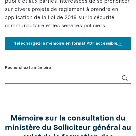
public et aux parties intéressées de se prononcer
sur divers projets de règlement à prendre en
application de la Loi de 2019 sur la sécurité
communautaire et les services policiers.
Téléchargez le mémoire en format PDF accessible
Related
Recherchez le mémoire
Content
Mémoire sur la consultation du
ministère du Solliciteur général au