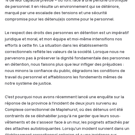
% de leur capacité prévue – ou font face à une pénurie chronique
de personnel. Il en résulte un environnement qui se détériore,
marqué par une escalade des tensions et une sécurité
compromise pour les détenu(e)s comme pour le personnel.
Le respect des droits des personnes en détention est un impératif
juridique et moral, et mon équipe et moi-même intensifions nos
efforts à cette fin. La situation dans les établissements
correctionnels reflète les valeurs de la société. Lorsque nous ne
parvenons pas à préserver la dignité fondamentale des personnes
en détention, nous faisons plus que leur infliger des préjudices :
nous minons la confiance du public, dégradons les conditions de
travail du personnel et affaiblissons les fondements mêmes de
notre système de justice.
C’est pourquoi nous avons récemment lancé une enquête sur la
réponse de la province à l’incident de deux jours survenu au
Complexe correctionnel de Maplehurst, où des détenus ont été
contraints de se déshabiller jusqu’à ne garder que leurs sous-
vêtements et de s’asseoir face à un mur, les poignets attachés par
des attaches autobloquantes. Lorsqu’un incident survient dans un
établissement correctionnel ontarien et a une incidence sur