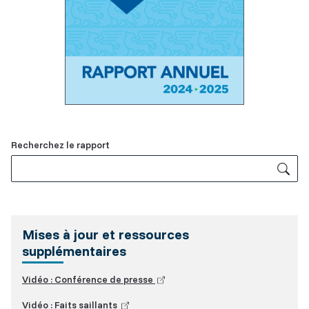
Related
Recherchez le rapport
Content
Mises à jour et ressources
supplémentaires
(lien
Vidéo : Conférence de presse
externe)
(lien
Vidéo : Faits saillants