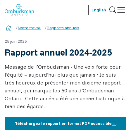
Skip
to
English
main
Ombudsman Ontario
content
Notre travail
Rapports annuels
25 juin 2025
Rapport annuel 2024-2025
Message de l’Ombudsman - Une voix forte pour
l’équité – aujourd’hui plus que jamais : Je suis
très heureux de présenter mon dixième rapport
annuel, qui marque les 50 ans d’Ombudsman
Ontario. Cette année a été une année historique à
bien des égards.
Téléchargez le rapport en format PDF accessible