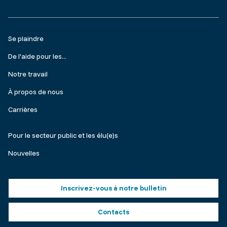
Footer
Se plaindre
menu
De l'aide pour les...
Notre travail
À propos de nous
Carrières
Make
Pour le secteur public et les élu(e)s
a
Nouvelles
complaint
Footer
Inscrivez-vous à notre bulletin
buttons
Contacts