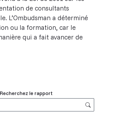
sentation de consultants
ille. L’Ombudsman a déterminé
ion ou la formation, car le
manière qui a fait avancer de
Related
Recherchez le rapport
Content