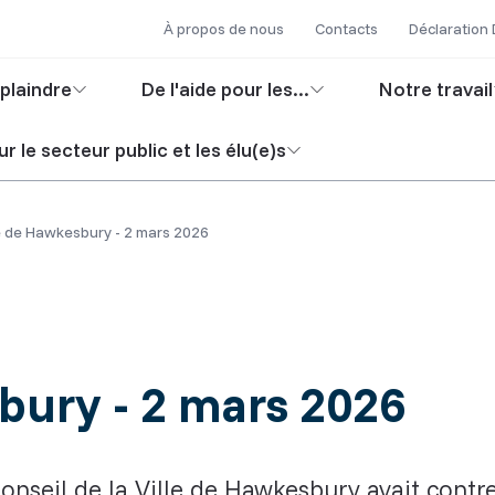
Secondary
Skip
À propos de nous
Contacts
Déclaration
to
navigation
in
main
plaindre
De l'aide pour les...
Notre travail
content
igation
r le secteur public et les élu(e)s
le de Hawkesbury - 2 mars 2026
bury - 2 mars 2026
seil de la Ville de Hawkesbury avait contre