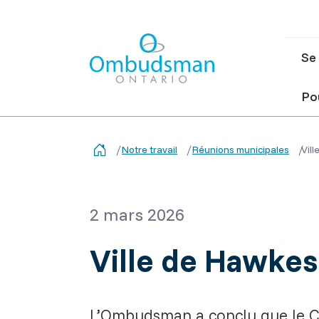
Ma
Se 
nav
Ombudsman Ontario
Pou
Notre travail
Réunions municipales
Vil
2 mars 2026
Ville de Hawkes
L’Ombudsman a conclu que le Con