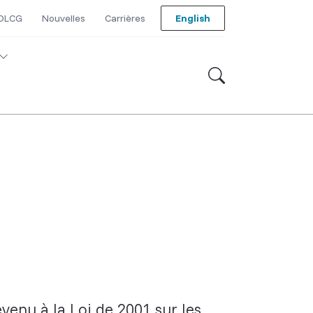
 DLCG
Nouvelles
Carrières
English
venu à la Loi de 2001 sur les