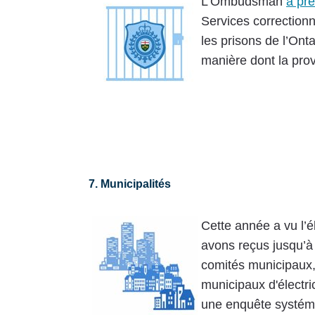
L’Ombudsman
a pr
Services correction
les prisons de l’On
manière dont la prov
7. Municipalités
Cette année a vu l’
avons reçus jusqu’à
comités municipaux, 
municipaux d'électri
une enquête systémi