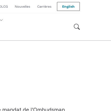
 DLCG
Nouvelles
Carrières
English
 le mandat de l'Ombudsman