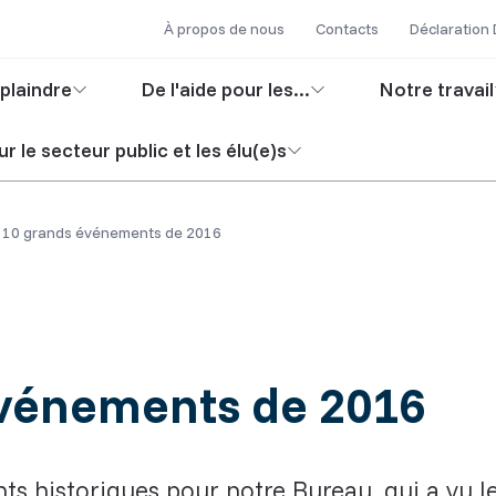
Secondary
Skip
À propos de nous
Contacts
Déclaration
to
navigation
in
main
plaindre
De l'aide pour les...
Notre travail
content
igation
r le secteur public et les élu(e)s
 10 grands événements de 2016
événements de 2016
ts historiques pour notre Bureau, qui a vu