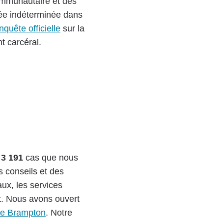
ommunautaire et des
rée indéterminée dans
quête officielle
sur la
t carcéral.
s
3 191
cas que nous
 conseils et des
aux, les services
nt. Nous avons ouvert
 de Brampton
. Notre