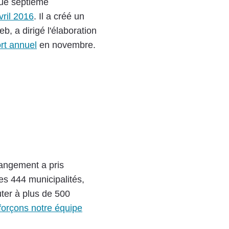
que septième
ril 2016
. Il a créé un
b, a dirigé l'élaboration
rt annuel
en novembre.
hangement a pris
es 444 municipalités,
uter à plus de 500
forçons notre équipe