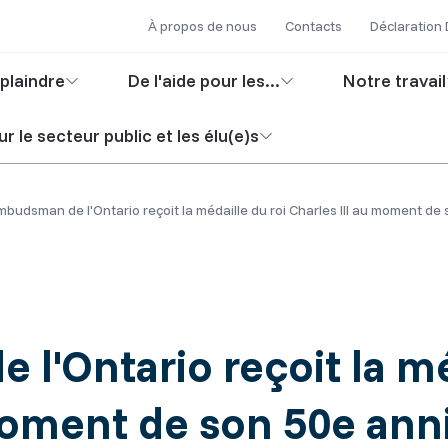
Secondary
Skip
À propos de nous
Contacts
Déclaration
to
navigation
in
main
plaindre
De l'aide pour les...
Notre travail
content
igation
r le secteur public et les élu(e)s
mbudsman de l'Ontario reçoit la médaille du roi Charles III au moment de
l'Ontario reçoit la mé
moment de son 50e anni