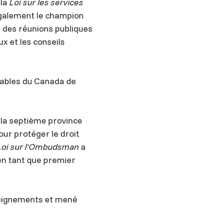
 la
Loi sur les services
 également le champion
r des réunions publiques
x et les conseils
uables du Canada de
 la septième province
ur protéger le droit
Loi sur l'Ombudsman
a
en tant que premier
seignements et mené