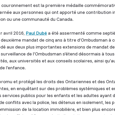
u couronnement est la première médaille commémorati
ernée aux personnes qui ont apporté une contribution
région ou une communauté du Canada.
r avril 2016,
Paul Dubé
a été assermenté comme sept
n deuxième mandat de cinq ans à titre d’Ombudsman à c
édé aux deux plus importantes extensions de mandat de l
 surveillance de l'Ombudsman s'étend désormais à tous
és, aux universités et aux conseils scolaires, ainsi qu'
de l'enfance.
promu et protégé les droits des Ontariennes et des Onta
laintes, en enquêtant sur des problèmes systémiques et 
services publics pour les enfants et les adultes ayant 
de conflits avec la police, les détenus en isolement, les p
ommission de la location immobilière, et bien plus encor