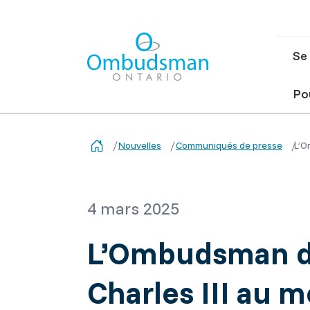
Ma
Se 
nav
Ombudsman Ontario
Pou
Nouvelles
Communiqués de presse
L’O
4 mars 2025
L’Ombudsman de 
Charles III au 