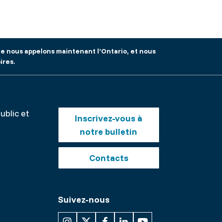
que nous appelons maintenant l’Ontario, et nous
ires.
Footer
ublic et
Inscrivez-vous à
buttons
notre bulletin
nt
Contacts
Suivez-nous