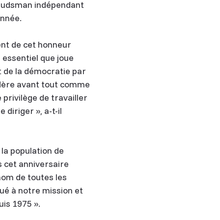
mbudsman indépendant
année.
nt de cet honneur
 essentiel que joue
t de la démocratie par
sidère avant tout comme
privilège de travailler
diriger », a-t-il
la population de
s cet anniversaire
om de toutes les
ué à notre mission et
uis 1975 ».